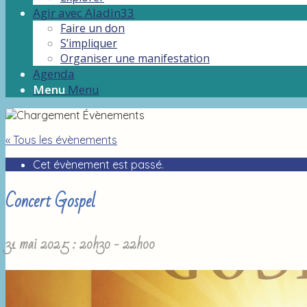
Agir avec Aladin33
Faire un don
S’impliquer
Organiser une manifestation
Agenda
Menu
Menu
« Tous les évènements
Cet évènement est passé.
Concert Gospel
31 mai 2025 : 20h30
-
22h00