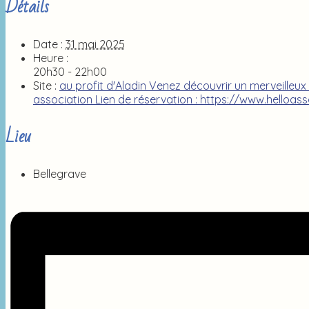
Détails
Date :
31 mai 2025
Heure :
20h30 - 22h00
Site :
au profit d'Aladin Venez découvrir un merveilleux
association Lien de réservation : https://www.hello
Lieu
Bellegrave