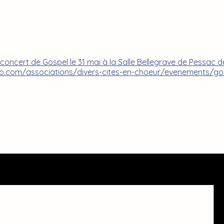
 concert de Gospel le 31 mai à la Salle Bellegrave de Pessac d
asso.com/associations/divers-cites-en-choeur/evenements/go