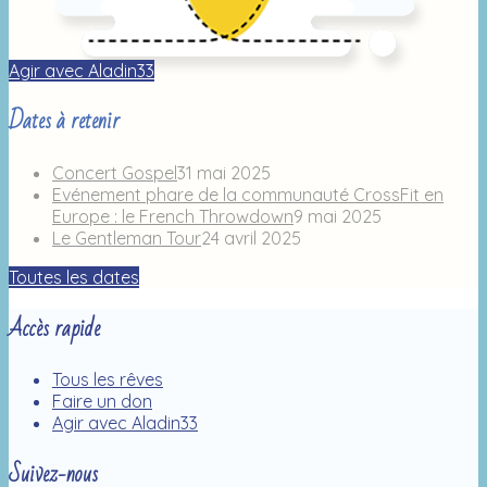
Agir avec Aladin33
Dates à retenir
Concert Gospel
31 mai 2025
Evénement phare de la communauté CrossFit en
Europe : le French Throwdown
9 mai 2025
Le Gentleman Tour
24 avril 2025
Toutes les dates
Accès rapide
Tous les rêves
Faire un don
Agir avec Aladin33
Suivez-nous