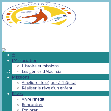
#
L’Association
Histoire et missions
Les génies d’Aladin33
Missions
Améliorer le séjour à l’hôpital
Réaliser le rêve d’un enfant
Rêves
Vivre l’inédit
Rencontrer
Explorer